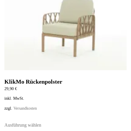
KlikMo Rückenpolster
29,90
€
inkl. MwSt.
zzgl.
Versandkosten
Dieses
Produkt
Ausführung wählen