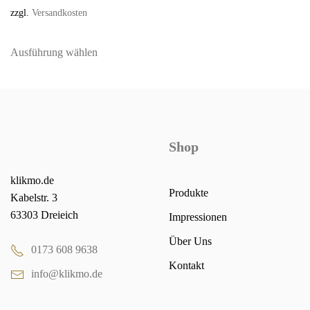
zzgl.
Versandkosten
Dieses
Produkt
Ausführung wählen
weist
mehrere
Varianten
auf.
Die
Shop
Optionen
können
klikmo.de
auf
Produkte
Kabelstr. 3
der
63303 Dreieich
Impressionen
Produktseite
Über Uns
gewählt
0173 608 9638
werden
Kontakt
info@klikmo.de